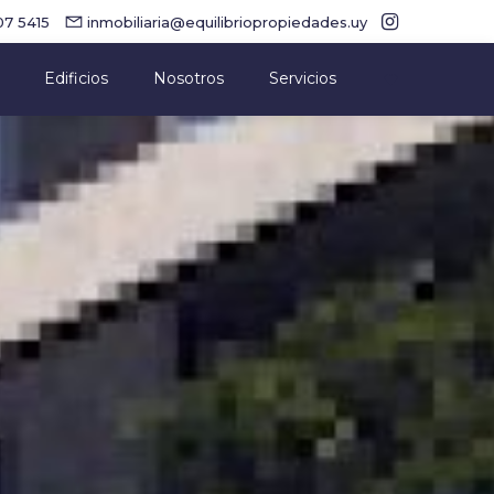
7 5415
inmobiliaria@equilibriopropiedades.uy
Edificios
Nosotros
Servicios