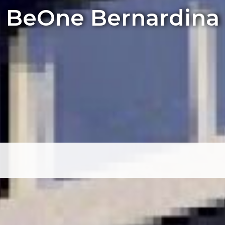
 el Centro sobre la c
Edificio BeOne Fit2
BeOne Bernardina