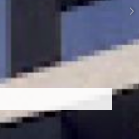
alle Soriano
6