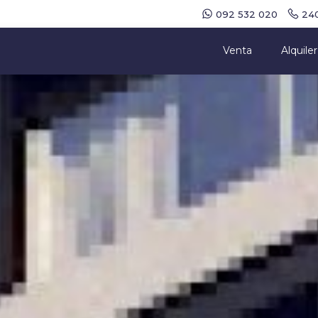
092 532 020
240
Venta
Alquiler